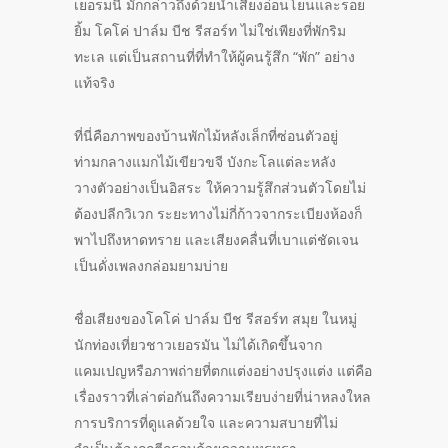
เยอรมนี มักกล่าวถึงด้วยน้ำเสียงอ่อนโยนและรอย
ยิ้ม โคโค่ ปาล์ม บีช รีสอร์ท ไม่ใช่เพียงที่พักริม
ทะเล แต่เป็นสถานที่ที่ทำให้ผู้คนรู้สึก “พัก” อย่าง
แท้จริง
ที่นี่คือภาพของบ้านพักไม้หลังเล็กที่ซ่อนตัวอยู่
ท่ามกลางแมกไม้เขียวขจี บังกะโลแต่ละหลัง
วางตัวอย่างเป็นอิสระ ให้ความรู้สึกส่วนตัวโดยไม่
ต้องปลีกวิเวก ระยะทางไม่กี่ก้าวจากระเบียงห้องก็
พาไปถึงหาดทราย และเสียงคลื่นที่เบาแต่ชัดเจน
เป็นดั่งเพลงกล่อมยามบ่าย
ชื่อเสียงของโคโค่ ปาล์ม บีช รีสอร์ท สมุย ในหมู่
นักท่องเที่ยวชาวเยอรมัน ไม่ได้เกิดขึ้นจาก
แคมเปญหรือภาพถ่ายที่ตกแต่งอย่างปรุงแต่ง แต่คือ
เรื่องราวที่เล่าต่อกันถึงความเรียบง่ายที่น่าหลงใหล
การบริการที่ดูแลด้วยใจ และความสบายที่ไม่