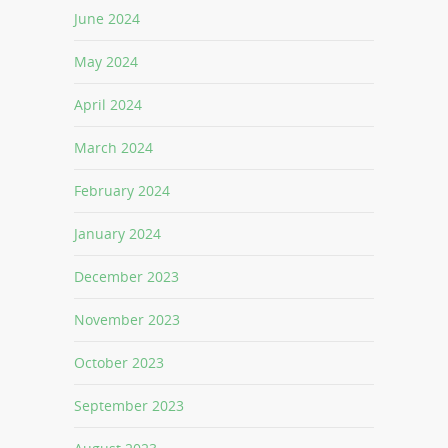
June 2024
May 2024
April 2024
March 2024
February 2024
January 2024
December 2023
November 2023
October 2023
September 2023