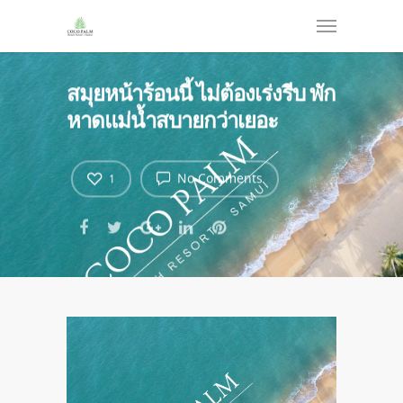
สมุยหน้าร้อนนี้ ไม่ต้องเร่งรีบ พัก
หาดแม่น้ำสบายกว่าเยอะ
No Comments
1