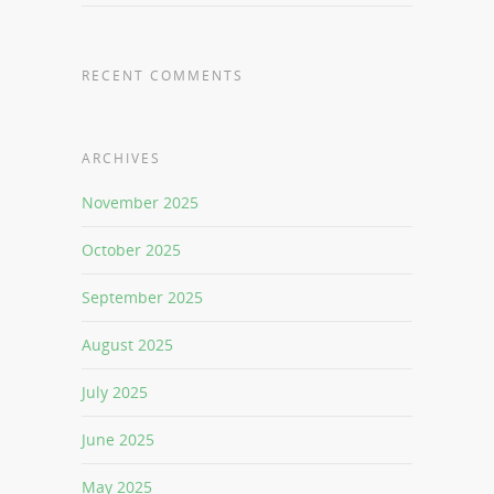
RECENT COMMENTS
ARCHIVES
November 2025
October 2025
September 2025
August 2025
July 2025
June 2025
May 2025